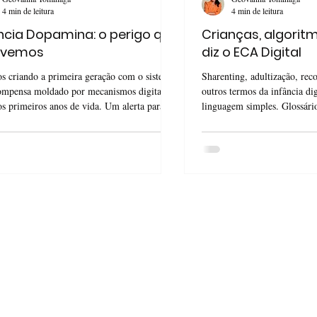
4 min de leitura
4 min de leitura
ncia Dopamina: o perigo que
Crianças, algoritm
 vemos
diz o ECA Digital
s criando a primeira geração com o sistema
Sharenting, adultização, rec
ompensa moldado por mecanismos digitais
outros termos da infância di
os primeiros anos de vida. Um alerta para
linguagem simples. Glossári
 educadores.