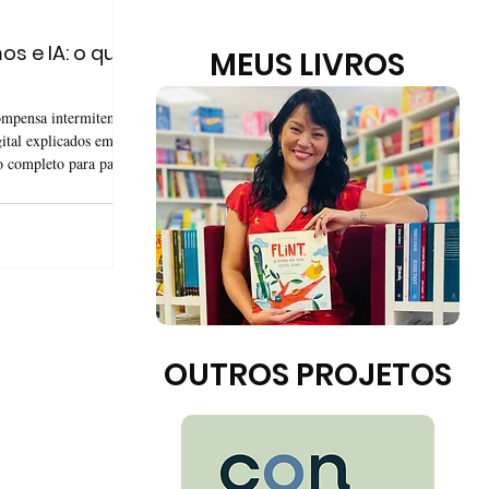
os e IA: o que
MEUS LIVROS
ompensa intermitente e
gital explicados em
o completo para pais.
OUTROS PROJETOS