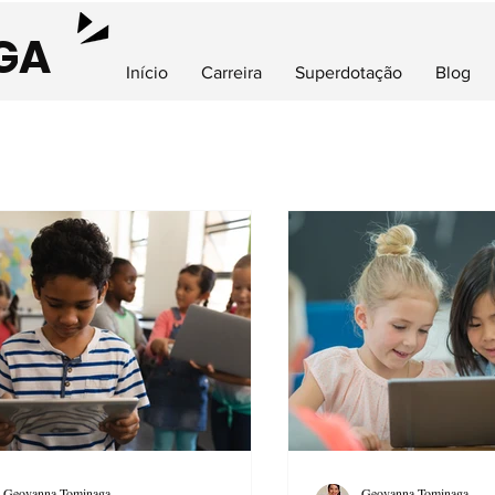
GA
Início
Carreira
Superdotação
Blog
Geovanna Tominaga
Geovanna Tominaga