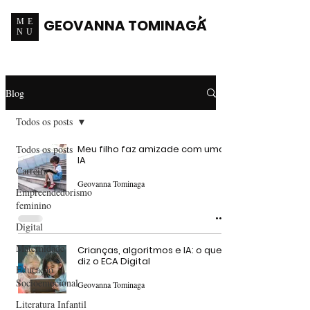
GEOVANNA TOMINAGA
ME
NU
Blog
Todos os posts
Todos os posts
Meu filho faz amizade com uma
IA
Carreira
Geovanna Tominaga
Empreendedorismo
feminino
Digital
Maternidade
Crianças, algoritmos e IA: o que
diz o ECA Digital
Educação
Socioemocional
Geovanna Tominaga
Literatura Infantil