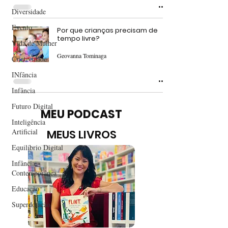
Diversidade
Evento
Por que crianças precisam de
tempo livre?
Vida de Mulher
Geovanna Tominaga
Criatividade
INfância
Infância
Futuro Digital
MEU PODCAST
Inteligência
Artificial
MEUS LIVROS
Equilíbrio Digital
Infância
Contemporânea
Educação
Superdotação