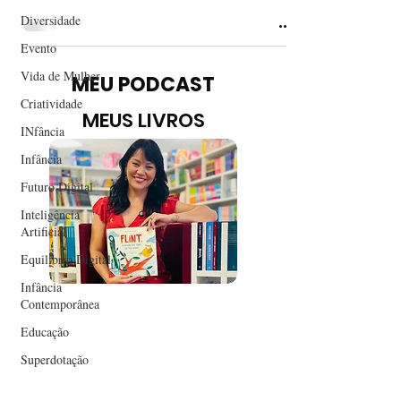
Diversidade
Evento
Vida de Mulher
MEU PODCAST
Criatividade
MEUS LIVROS
INfância
Infância
Futuro Digital
Inteligência
Artificial
Equilíbrio Digital
Infância
Contemporânea
Educação
Superdotação