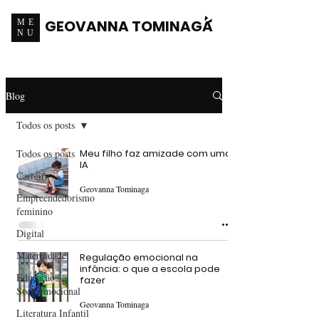
GEOVANNA TOMINAGA
ME
NU
Blog
Todos os posts
Todos os posts
Meu filho faz amizade com uma
IA
Carreira
Geovanna Tominaga
Empreendedorismo
feminino
Digital
Maternidade
Regulação emocional na
infância: o que a escola pode
Educação
fazer
Socioemocional
Geovanna Tominaga
Literatura Infantil