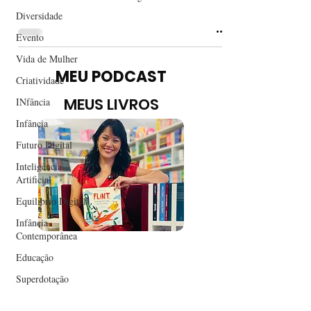
Diversidade
Evento
Vida de Mulher
MEU PODCAST
Criatividade
MEUS LIVROS
INfância
Infância
Futuro Digital
Inteligência
Artificial
Equilíbrio Digital
Infância
Contemporânea
Educação
Superdotação