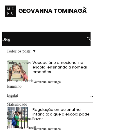
GEOVANNA TOMINAGA
ME
NU
Blog
Todos os posts
Todos os posts
Vocabulário emocional na
escola: ensinando a nomear
Carreira
emoções
Empreendedorismo
Geovanna Tominaga
feminino
Digital
Maternidade
Regulação emocional na
Educação
infância: o que a escola pode
Socioemocional
fazer
Literatura Infantil
Geovanna Tominaga