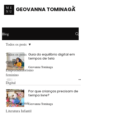
GEOVANNA TOMINAGA
ME
NU
Blog
Todos os posts
Todos os posts
Guia do equilíbrio digital em
tempos de tela
Carreira
Geovanna Tominaga
Empreendedorismo
feminino
Digital
Maternidade
Por que crianças precisam de
tempo livre?
Educação
Socioemocional
Geovanna Tominaga
Literatura Infantil