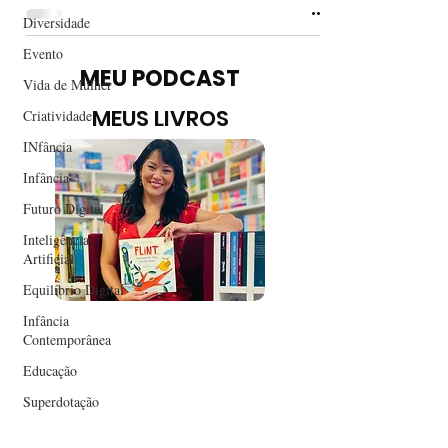
Diversidade
Evento
MEU PODCAST
Vida de Mulher
MEUS LIVROS
Criatividade
INfância
Infância
Futuro Digital
Inteligência
Artificial
Equilíbrio Digital
Infância
Contemporânea
Educação
Superdotação