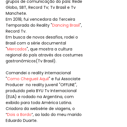
grupos de comunicação do país: Rede
Globo, SBT, Record Tv; Tv Brasil e Tv
Manchete.
Em 2018, fui vencedora da Terceira
Temporada do Reality "
Dancing Brasil
",
Record Tv.​
Em busca de novos desafios, rodei o
Brasil com a
série documental
"
Mercados
", que mostra a cultura
regional do país através dos costumes
gastronômicos(Tv Brasil).
Comandei o
reality
internacional
"
Como ChegueiI AquiI
" e fui
Associate
Producer
no reality juvenil "OFFLINE",
produzido pela
BYU Tv Internacional
(EUA) e rodado na Argentina, com
exibido para toda América Latina.
Criadora da websérie de viagens, o
“
Dois a Bordo
”, ao lado do meu marido
Eduardo Duarte.