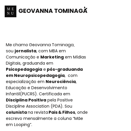
GEOVANNA TOMINAGA
ME
NU
Sobre
Mim
Me chamo Geovanna Tominaga,
sou
jornalista
, com MBA em
Comunicação e
Marketing
em Mídias
Digitais, graduanda em
Psicopedagogia
e
pós-graduanda
em Neuropsicopedagogia
, com
especialização em
Neurociência
,
Educação e Desenvolvimento
Infantil(PUCRS). Certificada em
Disciplina Positiva
pela Positive
Discipline Association (PDA). Sou
colunista
na revista
Pais & Filhos
, onde
escrevo
mensalmente a coluna
“Mãe
em Looping”
.