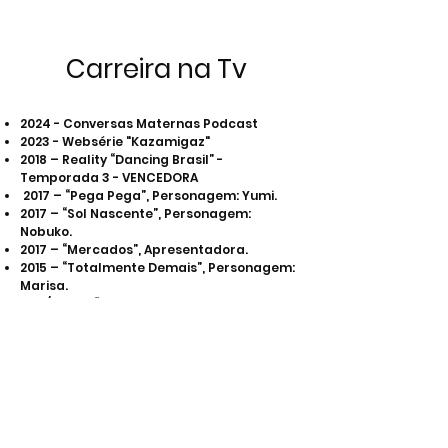
Carreira na Tv
2024 - Conversas Maternas Podcast
2023 - Websérie "Kazamigaz"
2018 – Reality “Dancing Brasil” -
Temporada 3 - VENCEDORA
2017 – “Pega Pega”, Personagem: Yumi.
2017 – “Sol Nascente”, Personagem:
Nobuko.
2
017 – “Mercados”, Apresentadora.
2015 – “Totalmente Demais”, Personagem:
Marisa.
2012/2014 – “Mais Você”, Repórter.
2012 – “Aquele Beijo”, Personagem:
Apresentadora do Concurso de Miss. •
2010/2011 – “Hipertensão”, Repórter.
2009/2012 – “Vídeo Show”, Apresentadora.
2009 – “Vanguarda Mix”, Apresentadora.
2007 – “Malhação”, Personagem: Ana
Olívia.
2002 – “Sabor da Paixão”, Personagem: