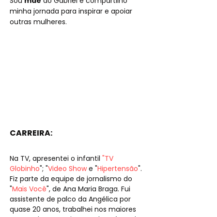
Sou
mãe
do Gabriel e compartilho
minha jornada para inspirar e apoiar
outras mulheres.
CARREIRA:
Na TV, apresentei o infantil
"TV
Globinho
"; "
Video Show
e "
Hipertensão
".
Fiz parte da equipe de jornalismo do
"
Mais Você
", de Ana Maria Braga. Fui
assistente de palco da Angélica por
quase 20 anos, trabalhei nos maiores