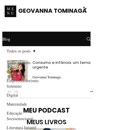
GEOVANNA TOMINAGA
ME
NU
Blog
Todos os posts
Todos os posts
Consumo e infância: um tema
urgente
Carreira
Geovanna Tominaga
Empreendedorismo
feminino
Digital
Maternidade
MEU PODCAST
Educação
Socioemocional
MEUS LIVROS
Literatura Infantil