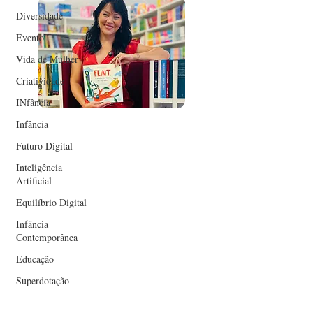
Diversidade
Evento
Vida de Mulher
Criatividade
INfância
Infância
Futuro Digital
Inteligência
Artificial
Equilíbrio Digital
Infância
Contemporânea
Educação
Superdotação